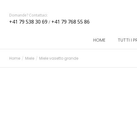
Domande? Contattaci:
+41 79 538 30 69
+41 79 768 55 86
/
HOME
TUTTI I 
Home
Miele
Miele vasetto grande
Tu sei qui: