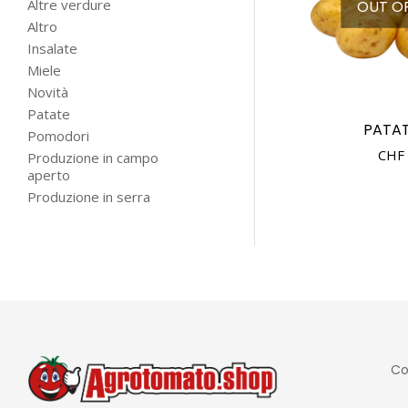
Altre verdure
OUT O
Altro
Insalate
Miele
Novità
Patate
PATAT
Pomodori
CHF
Produzione in campo
aperto
Produzione in serra
Co