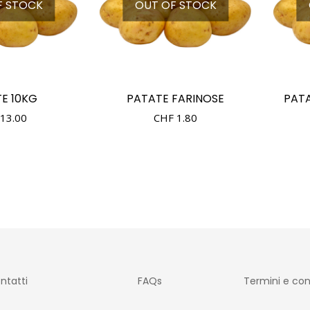
F STOCK
OUT OF STOCK
E 10KG
PATATE FARINOSE
PATA
13.00
CHF
1.80
ntatti
FAQs
Termini e con